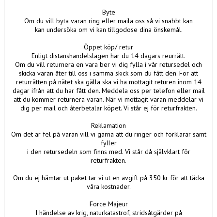
Byte
Om du vill byta varan ring eller maila oss så vi snabbt kan
kan undersöka om vi kan tillgodose dina önskemål.
Öppet köp/ retur
Enligt distanshandelslagen har du 14 dagars reurrätt.
Om du vill returnera en vara ber vi dig fylla i vår retursedel och
skicka varan åter till oss i samma skick som du fått den. För att
returrätten på nätet ska gälla ska vi ha mottagit returen inom 14
dagar ifrån att du har fått den. Meddela oss per telefon eller mail
att du kommer returnera varan. När vi mottagit varan meddelar vi
dig per mail och återbetalar köpet. Vi står ej för returfrakten.
Reklamation
Om det är fel på varan vill vi gärna att du ringer och förklarar samt
fyller
i den retursedeln som finns med. Vi står då självklart för
returfrakten.
Om du ej hämtar ut paket tar vi ut en avgift på 350 kr för att täcka
våra kostnader.
Force Majeur
I händelse av krig, naturkatastrof, stridsåtgärder på