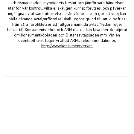
arbetsmarknaden, myndighets beslut och jämförbara händelser
utanför vår kontroll vilka ej skäligen kunnat förutses, och påverkar
ingångna avtal samt utfästelser från vår sida, som gör att vi ej kan
hålla nämnda avtal/utfästelse, skall utgöra grund till att vi befrias
från våra förpliktelser att fullgöra nämnda avtal. Nedan följer
länkar till Konsumentverket och ARN där du kan läsa mer detaljerat
om Konsumentköplagen och Distansavtalslagen mm. Vid en
eventuell tvist följer vi alltid ARN:s rekommendationer.
http://www.konsumentverket.