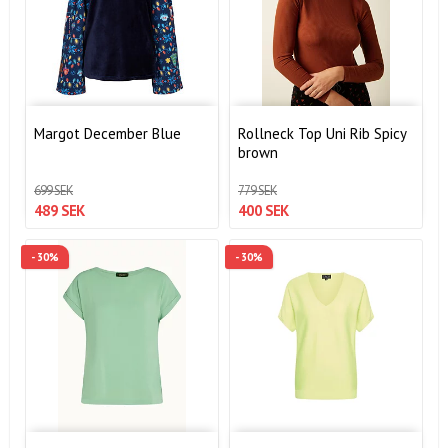
Margot December Blue
Rollneck Top Uni Rib Spicy
brown
699 SEK
779 SEK
489 SEK
400 SEK
- 30%
- 30%