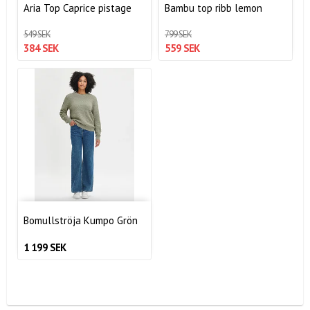
Aria Top Caprice pistage
Bambu top ribb lemon
549 SEK
799 SEK
384 SEK
559 SEK
Bomullströja Kumpo Grön
1 199 SEK