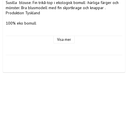
Susilla  blouse. Fin trikå-top i ekologisk bomull -härliga färger och 
mönster. Bra blusmodell med fin skjortkrage och knappar . 

Produktion Tyskland

100% eko bomull

Visa mer